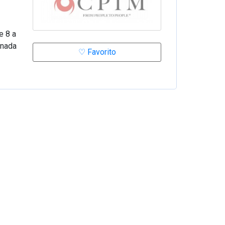
e 8 a
rnada
♡ Favorito