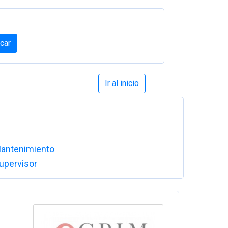
car
Ir al inicio
antenimiento
upervisor